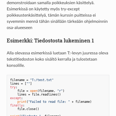
demonstroidaan samalla poikkeuksien käsittelyä.
Esimerkissä on käytetty myös try-except
poikkeustenkäsittelyä, tämän kurssin puitteissa ei
syvemmin mennä tähän sinällään tärkeään ohjelmoinnin
osa-alueeseen
Esimerkki: Tiedostosta lukeminen 1
Alla olevassa esimerkissä luetaan T:-levyn juuressa oleva
tekstitiedoston koko sisältö kerralla ja tulostetaan
konsolille.
filename = 
"T:/test.txt"
lines = [
""
try
:

    file = 
open
(filename, 
"r"
)

except
:

print
(
"Failed to read file: "
finally
:

    file.close()
