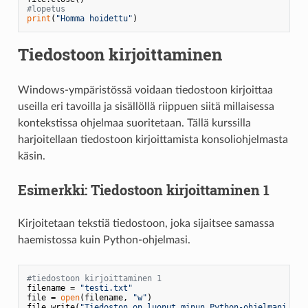
#lopetus
print
(
"Homma hoidettu"
Tiedostoon kirjoittaminen
Windows-ympäristössä voidaan tiedostoon kirjoittaa
useilla eri tavoilla ja sisällöllä riippuen siitä millaisessa
kontekstissa ohjelmaa suoritetaan. Tällä kurssilla
harjoitellaan tiedostoon kirjoittamista konsoliohjelmasta
käsin.
Esimerkki: Tiedostoon kirjoittaminen 1
Kirjoitetaan tekstiä tiedostoon, joka sijaitsee samassa
haemistossa kuin Python-ohjelmasi.
#tiedostoon kirjoittaminen 1
filename = 
"testi.txt"
file = 
open
(filename, 
"w"
)

file.write(
"Tiedoston on luonut minun Python-ohjelmani."
)
