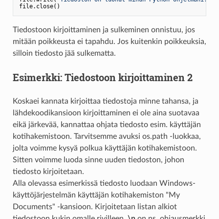
Tiedostoon kirjoittaminen ja sulkeminen onnistuu, jos
mitään poikkeusta ei tapahdu. Jos kuitenkin poikkeuksia,
silloin tiedosto jää sulkematta.
Esimerkki: Tiedostoon kirjoittaminen 2
Koskaei kannata kirjoittaa tiedostoja minne tahansa, ja
lähdekoodikansioon kirjoittaminen ei ole aina suotavaa
eikä järkevää, kannattaa ohjata tiedosto esim. käyttäjän
kotihakemistoon. Tarvitsemme avuksi os.path -luokkaa,
jolta voimme kysyä polkua käyttäjän kotihakemistoon.
Sitten voimme luoda sinne uuden tiedoston, johon
tiedosto kirjoitetaan.
Alla olevassa esimerkissä tiedosto luodaan Windows-
käyttöjärjestelmän käyttäjän kotihakemiston "My
Documents" -kansioon. Kirjoitetaan listan alkiot
tiedostoon kukin omalle rivilleen.
\n
on ns. ohjausmerkki