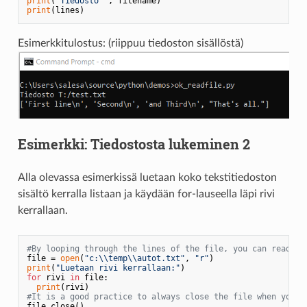
print
(
"Tiedosto "
print
Esimerkkitulostus: (riippuu tiedoston sisällöstä)
Esimerkki: Tiedostosta lukeminen 2
Alla olevassa esimerkissä luetaan koko tekstitiedoston
sisältö kerralla listaan ja käydään for-lauseella läpi rivi
kerrallaan.
#By looping through the lines of the file, you can read th
file = 
open
(
"c:\\temp\\autot.txt"
, 
"r"
print
(
"Luetaan rivi kerrallaan:"
for
 rivi 
in
 file:

print
#It is a good practice to always close the file when you a